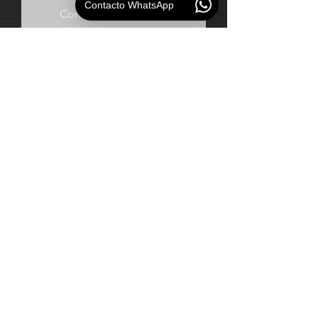
Contacto WhatsApp
Contacta al vendedor
Cargar más
CLIENTES Y PROYECTOS DE
AUDIO PROFESIONAL
REALIZADOS
Agradecidos por la confianza depositada
en la adquisición y desarrollo de un
proyecto de audio e instalación del
sistema ofrecido.