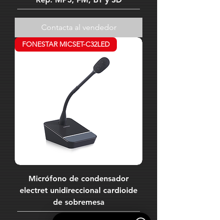
Contacta al vendedor
FONESTAR MICSET-C32LED
Micrófono de condensador
electret unidireccional cardioide
de sobremesa