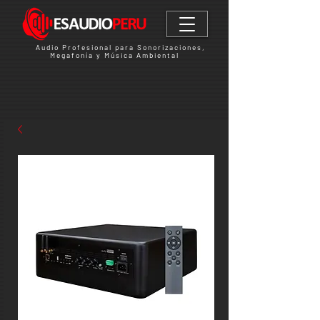
Audio Profesional para Sonorizaciones,
Megafonía y Música Ambiental