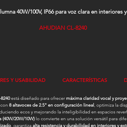
lumna 40W/100V, IP66 para voz clara en interiores y
AHUDIAN CL-8240
RES Y USABILIDAD
CARACTERÍSTICAS
8240
está diseñado para ofrecer
máxima claridad vocal y proy
o con
8 altavoces de 2.5" en configuración lineal
, optimiza la di
educiendo ecos y mejorando la inteligibilidad en espacios rev
es (40W/20W/10W)
lo convierte en una solución versátil para di
dizado
, garantiza
alta resistencia y durabilidad en interiores y ext