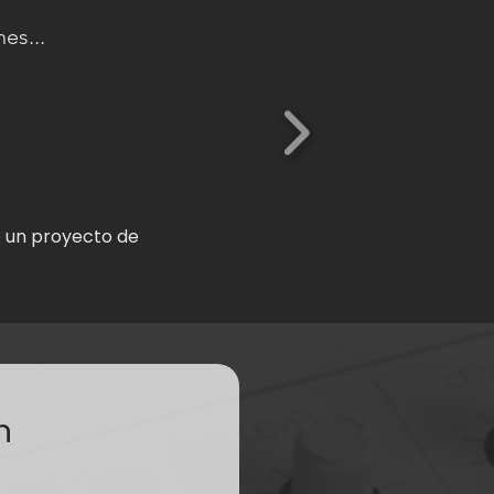
es...
e un proyecto de
n