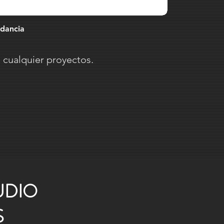
edancia
cualquier proyectos.
UDIO
S