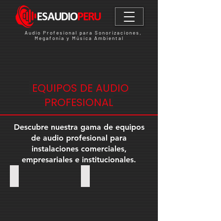
Audio Profesional para Sonorizaciones,
Megafonía y Música Ambiental
EQUIPOS DE AUDIO
PROFESIONAL
Descubre nuestra gama de equipos
de audio profesional para
instalaciones comerciales,
empresariales e institucionales.
Amplificadores
Mezcladoras
Amplificador
Mescladora
de
de