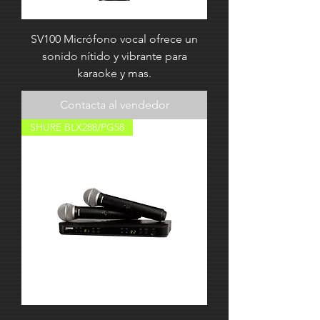
SV100 Micrófono vocal ofrece un
sonido nítido y vibrante para
karaoke y mas.
Contacta al vendedor
SHURE BLX288/PG58