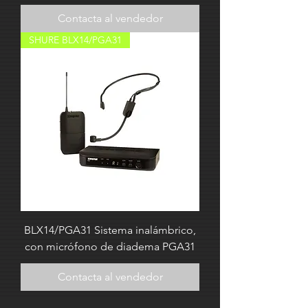
Contacta al vendedor
SHURE BLX14/PGA31
BLX14/PGA31 Sistema inalámbrico,
con micrófono de diadema PGA31
Contacta al vendedor