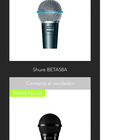
Shure BETA58A
Contacta al vendedor
SHURE PGA58