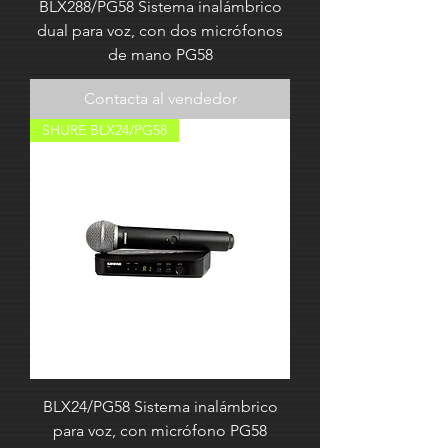
BLX288/PG58 Sistema inalámbrico
dual para voz, con dos micrófonos
de mano PG58
Contacta al vendedor
SHURE BLX24/PG58
BLX24/PG58 Sistema inalámbrico
para voz, con micrófono PG58