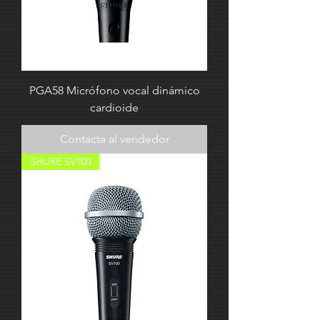
PGA58 Micrófono vocal dinámico
cardioide
Contacta al vendedor
SHURE SV100