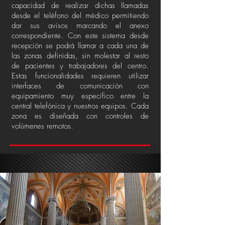
capacidad de realizar dichas llamadas
desde el teléfono del médico permitiendo
dar sus avisos marcando el anexo
correspondiente. Con este sistema desde
recepción se podrá llamar a cada una de
las zonas definidas, sin molestar al resto
de pacientes y trabajadores del centro.
Estas funcionalidades requieren utilizar
interfaces de comunicación con
equipamiento muy específico entre la
central telefónica y nuestros equipos. Cada
zona es diseñada con controles de
volúmenes remotos.