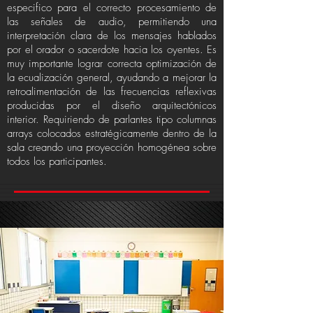
especifico para el correcto procesamiento de
las señales de audio, permitiendo una
interpretación clara de los mensajes hablados
por el orador o sacerdote hacia los oyentes.
Es
muy importante lograr correcta optimización de
la ecualización general, ayudando a mejorar la
retroalimentación de las frecuencias reflexivas
producidas por el diseño arquitectónicos
interior. Requiriendo de parlantes tipo columnas
arrays colocados estratégicamente dentro de la
sala creando una proyección homogénea sobre
todos los participantes.