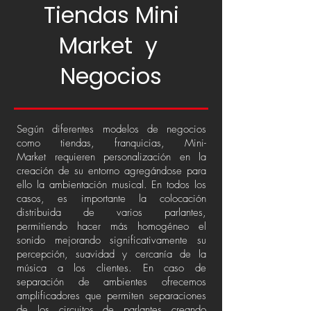
Tiendas Mini
Market y
Negocios
Según diferentes modelos de negocios
como tiendas, franquicias, Mini-
Market requieren personalización en la
creación de su entorno agregándose para
ello la ambientación musical. En todos los
casos, es importante la colocación
distribuida de varios parlantes,
permitiendo hacer más homogéneo el
sonido mejorando significativamente su
percepción, suavidad y cercanía de la
música a los clientes. En caso de
separación de ambientes ofrecemos
amplificadores que permiten separaciones
de los circuitos de parlantes creando