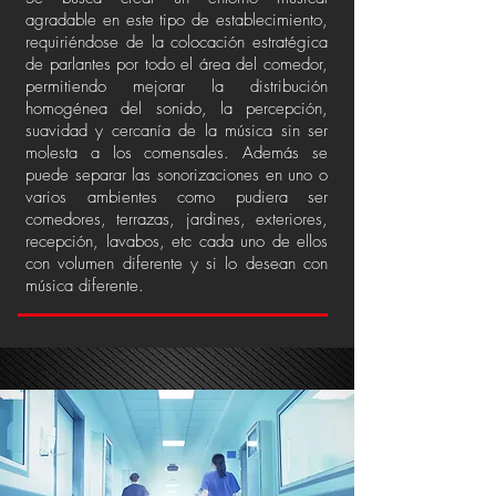
agradable en este tipo de establecimiento,
requiriéndose de la colocación estratégica
de parlantes por todo el área del comedor,
permitiendo mejorar la distribución
homogénea del sonido, la percepción,
suavidad y cercanía de la música sin ser
molesta a los comensales. Además se
puede separar las sonorizaciones en uno o
varios ambientes como pudiera ser
comedores, terrazas, jardines, exteriores,
recepción, lavabos, etc cada uno de ellos
con volumen diferente y si lo desean con
música diferente.