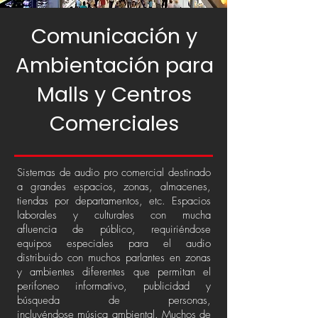
Comunicación y
Ambientación para
Malls y Centros
Comerciales
Sistemas de audio pro comercial destinado
a grandes espacios, zonas, almacenes,
tiendas por departamentos, etc. Espacios
laborales y culturales con mucha
afluencia de público, requiriéndose
equipos especiales para el audio
distribuido con muchos parlantes en zonas
y ambientes diferentes que permitan el
perifoneo informativo, publicidad y
búsqueda de personas,
incluyéndose música ambiental. Muchos de