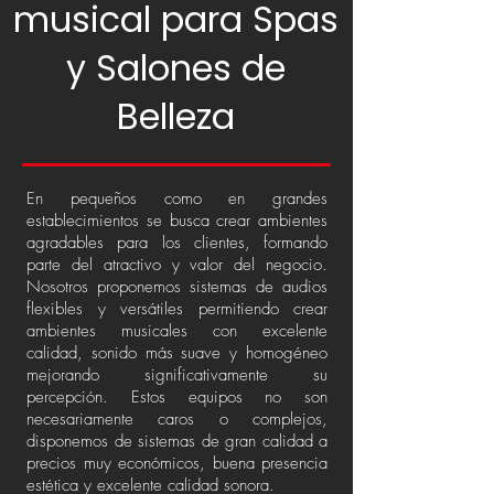
musical para Spas
y Salones de
Belleza
En pequeños como en grandes
establecimientos se busca crear ambientes
agradables para los clientes, formando
parte del atractivo y valor del negocio.
Nosotros proponemos sistemas de audios
flexibles y versátiles permitiendo crear
ambientes musicales con excelente
calidad, sonido más suave y homogéneo
mejorando significativamente su
percepción. Estos equipos no son
necesariamente caros o complejos,
disponemos de sistemas de gran calidad a
precios muy económicos, buena presencia
estética y excelente calidad sonora.