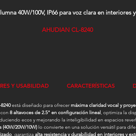
lumna 40W/100V, IP66 para voz clara en interiores y
AHUDIAN CL-8240
RES Y USABILIDAD
CARACTERÍSTICAS
8240
está diseñado para ofrecer
máxima claridad vocal y proy
o con
8 altavoces de 2.5" en configuración lineal
, optimiza la di
educiendo ecos y mejorando la inteligibilidad en espacios rev
es (40W/20W/10W)
lo convierte en una solución versátil para di
dizado
, garantiza
alta resistencia y durabilidad en interiores y ext