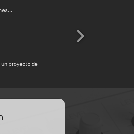
es...
e un proyecto de
n