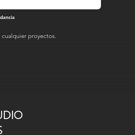
edancia
cualquier proyectos.
UDIO
S