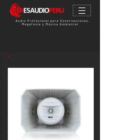
Audio Profesional para Sonorizaciones,
Megafonía y Música Ambiental