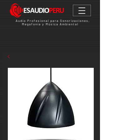
Audio Profesional para Sonorizaciones,
Megafonía y Música Ambiental