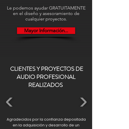
89dB SPL (@1W/m/1kHz). Las
Le podemos ayudar GRATUITAMENTE
dimensiones compactas de 220mm
en el diseño y asesoramiento de
de diámetro por 220mm de altura,
cualquier proyectos.
junto con el cable de acero de 2
Mayor Información...
metros incorporado, facilitan la
instalación colgante ajustable desde
techos de obra altos, integrándose
discretamente en cualquier ambiente
arquitectónico moderno. Gracias a su
construcción robusta con acabados
CLIENTES Y PROYECTOS DE
profesionales, garantiza durabilidad y
AUDIO PROFESIONAL
desempeño en entornos comerciales
REALIZADOS
exigentes.
Agradecidos por la confianza depositada
en la adquisición y desarrollo de un