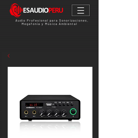
Audio Profesional para Sonorizaciones,
Megafonía y Música Ambiental