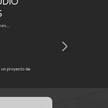
UDIO
S
es...
e un proyecto de