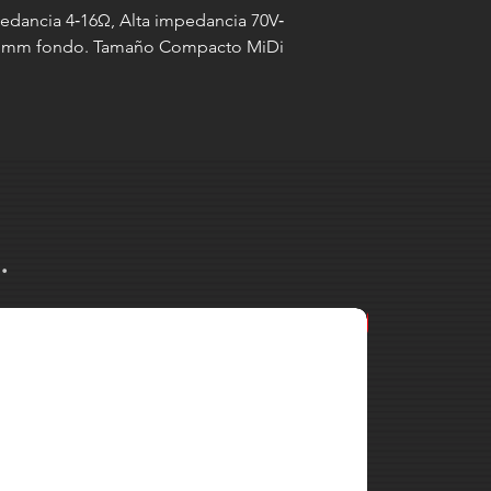
edancia 4‐16Ω, Alta impedancia 70V‐
300 mm fondo. Tamaño Compacto MiDi
.
MARK MK 38 2