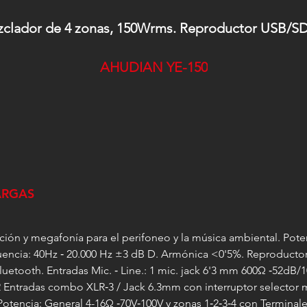
zclador de 4 zonas, 150Wrms. Reproductor USB/SD
AHUDIAN YE-150
ARGAS
ción y megafonía para el perifoneo y la música ambiental. Po
encia: 40Hz ‐ 20.000 Hz ±3 dB D. Armónica <0'5%. Reproductor 
ooth. Entradas Mic. ‐ Line.: 1 mic. jack 6'3 mm 600Ω ‐52dB/10
ntradas combo XLR‐3 / Jack 6.3mm con interruptor selector micro
tencia: General 4-16Ω ‐70V‐100V y zonas 1‐2‐3‐4 con Terminale