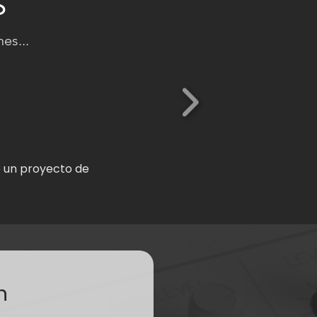
S
es...
e un proyecto de
n