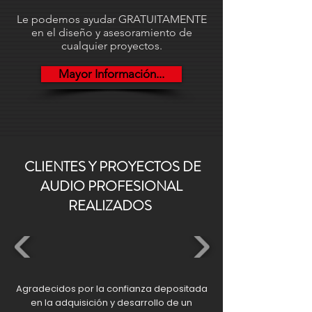
220/230Vca ±10% 50/60Hz - 290W.
Le podemos ayudar GRATUITAMENTE
Medidas: 482 x 89 x 388 mm fondo.
en el diseño y asesoramiento de
2RU rack 19". Funcionamiento: Uso
cualquier proyectos.
profesional 24/365 días. Peso: 8,2Kg.
Mayor Información...
CLIENTES Y PROYECTOS DE
AUDIO PROFESIONAL
REALIZADOS
Agradecidos por la confianza depositada
en la adquisición y desarrollo de un