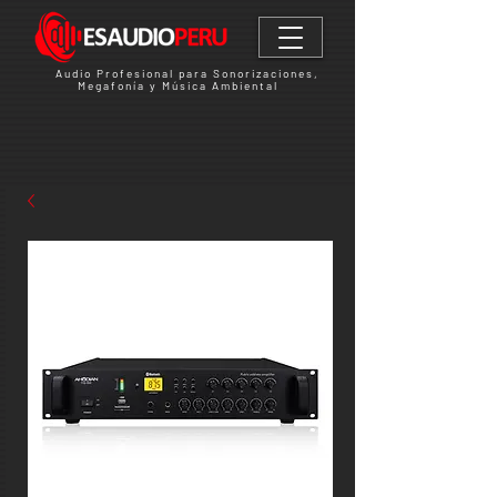
Audio Profesional para Sonorizaciones,
Megafonía y Música Ambiental