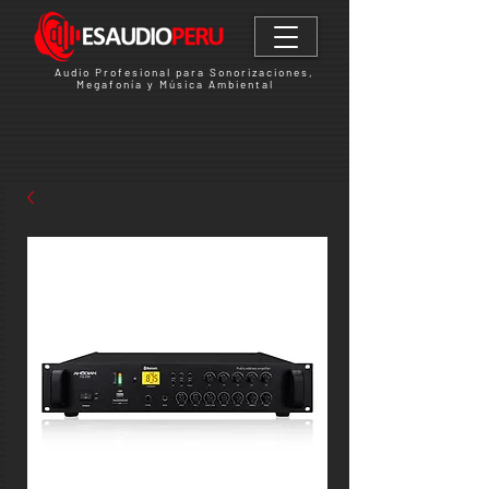
Audio Profesional para Sonorizaciones,
Megafonía y Música Ambiental