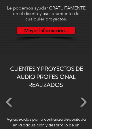
220/230Vca ±10% 50/60Hz - 390W.
Le podemos ayudar GRATUITAMENTE
Medidas: 482 x 89 x 388 mm fondo.
en el diseño y asesoramiento de
2RU rack 19". Funcionamiento: Uso
cualquier proyectos.
profesional 24/365 días. Peso: 8,9Kg.
Mayor Información...
CLIENTES Y PROYECTOS DE
AUDIO PROFESIONAL
REALIZADOS
Agradecidos por la confianza depositada
en la adquisición y desarrollo de un