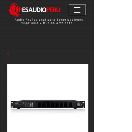
Audio Profesional para Sonorizaciones,
Megafonía y Música Ambiental