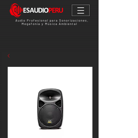
Audio Profesional para Sonorizaciones,
Megafonía y Música Ambiental