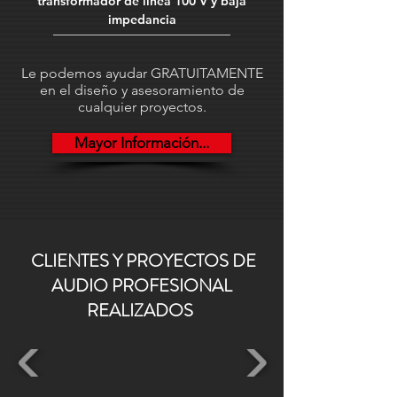
transformador de línea 100 V y baja
XLR3 hembra. 2 conduct
conectores jack 6'3 mm mono -
impedancia
Espuma quitavientos.
Le podemos ayudar GRATUITAMENTE
en el diseño y asesoramiento de
cualquier proyectos.
Mayor Información...
CLIENTES Y PROYECTOS DE
AUDIO PROFESIONAL
REALIZADOS