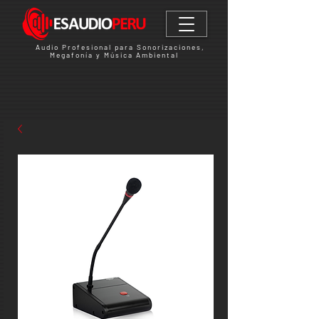
Audio Profesional para Sonorizaciones,
Megafonía y Música Ambiental