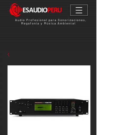
Audio Profesional para Sonorizaciones,
Megafonía y Música Ambiental