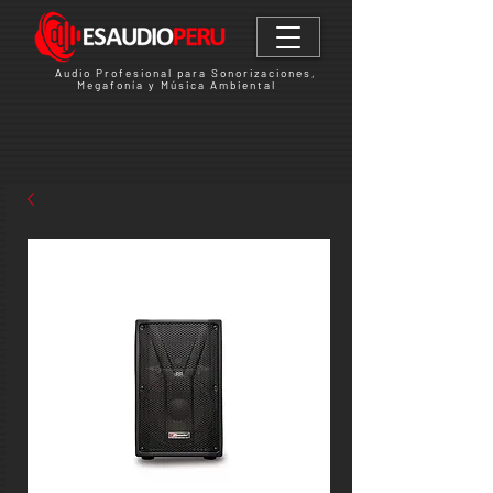
Audio Profesional para Sonorizaciones,
Megafonía y Música Ambiental