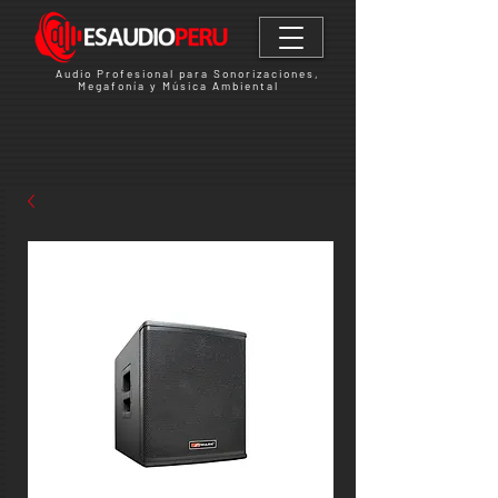
Audio Profesional para Sonorizaciones,
Megafonía y Música Ambiental