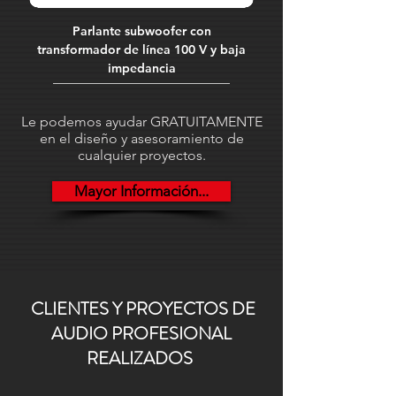
Color:
Negro.
en entornos cambiantes y
Parlante subwoofer con
Cable señal audio. X
configuraciones modulares.
transformador de línea 100 V y baja
XLR3 hembra. 2 conduct
Espacios corporativos, retail y
impedancia
hostelería
: aporta calidad sonora y
versatilidad en instalaciones fijas,
Le podemos ayudar GRATUITAMENTE
aportando graves de impacto en
en el diseño y asesoramiento de
tiendas, restaurantes o zonas de
cualquier proyectos.
espera con estilo discreto.
Mayor Información...
CLIENTES Y PROYECTOS DE
AUDIO PROFESIONAL
REALIZADOS