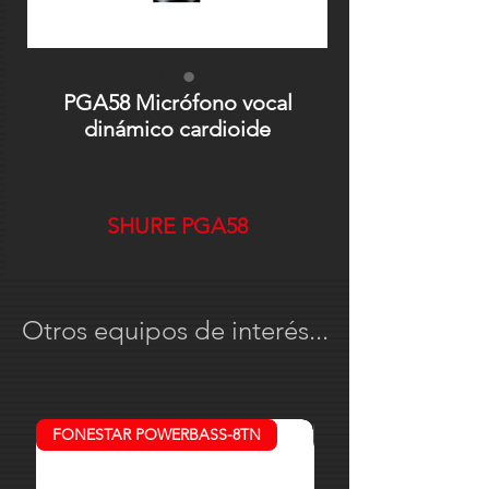
PGA58 Micrófono vocal
dinámico cardioide
SHURE PGA58
Otros equipos de interés...
FONESTAR POWERBASS-8TN
MARK MK 38 2