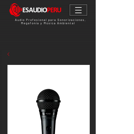
Audio Profesional para Sonorizaciones,
Megafonía y Música Ambiental