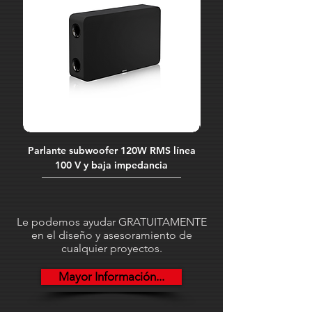
Parlante subwoofer 120W RMS línea
Cable señal audio. X
100 V y baja impedancia
XLR3 hembra. 2 conduct
Le podemos ayudar GRATUITAMENTE
en el diseño y asesoramiento de
cualquier proyectos.
Mayor Información...