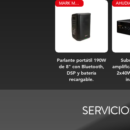
MARK MPB 190
Parlante portátil 190W
Sub
de 8" con Bluetooth,
amplifi
DSP y batería
2x40W
recargable.
i
SERVICIO