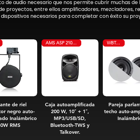
 de audio necesario que nos permite cubrir muchas de l
s de proyectos, entre ellos amplificadores, mezcladores, 
 dispositivos necesarios para completar con éxito su pro
AMS ASP 210 A MKII
WBT-901R
ante de riel
Caja autoamplificada
Pareja parlan
tor negro auto-
200 W, 10″ + 1″,
techo auto-amp
cado Inalámbrico
MP3/USB/SD,
Inalámbri
30W RMS
Bluetooth-TWS y
Talkover.