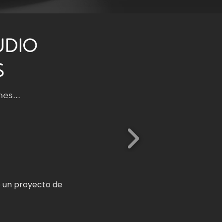
UDIO
S
es...
e un proyecto de