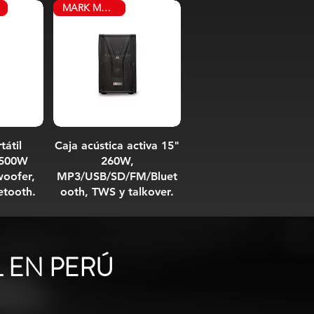
MARK MS 215 A
tátil
Caja acústica activa 15"
 500W
260W,
oofer,
MP3/USB/SD/FM/Bluet
etooth.
ooth, TWS y talkover.
 EN PERÚ