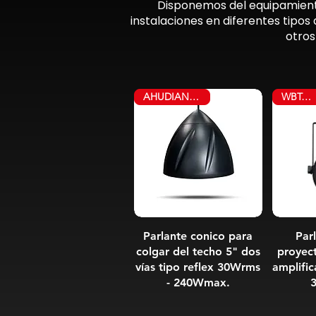
Disponemos del equipamiento
instalaciones en diferentes tipo
otros
AHUDIAN PT-530
WBT-903R
Parlante conico para
Parl
colgar del techo 5" dos
proyec
vías tipo reflex 30Wrms
amplifi
- 240Wmax.