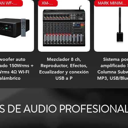
AHUDIAN WF-SUB580B
XM-8USB
MARK MINIMAN BAT
woofer auto
Mezclador 8 ch,
Sistema por
cado 150Wrms +
Reproductor, Efectos,
amplificado
rms 4Ω WI-FI
Ecualizador y conexión
Columna Subw
nalámbrico
USB a P
MP3, USB/Blu
S DE AUDIO PROFESIONAL