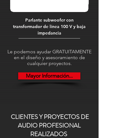
Alimentación:
AC 100-240 V 50/60
Hz 12V (Alimentador externo
incluido).
Parlante subwoofer con
Cable señal audio. X
transformador de línea 100 V y baja
XLR3 hembra. 2 conduct
impedancia
Le podemos ayudar GRATUITAMENTE
en el diseño y asesoramiento de
cualquier proyectos.
Mayor Información...
CLIENTES Y PROYECTOS DE
AUDIO PROFESIONAL
REALIZADOS