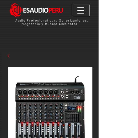
Audio Profesional para Sonorizaciones,
Megafonía y Música Ambiental