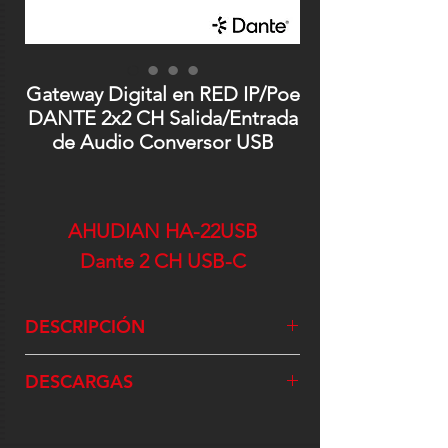
Gateway Digital en RED IP/Poe
DANTE 2x2 CH Salida/Entrada
de Audio Conversor USB
AHUDIAN HA-22USB
Dante 2 CH USB-C
DESCRIPCIÓN
El Convertidor Bidireccional 2x2
DESCARGAS
Canales Dante a USB-C es una
solución compacta y profesional
diseñada para integrar computadoras,