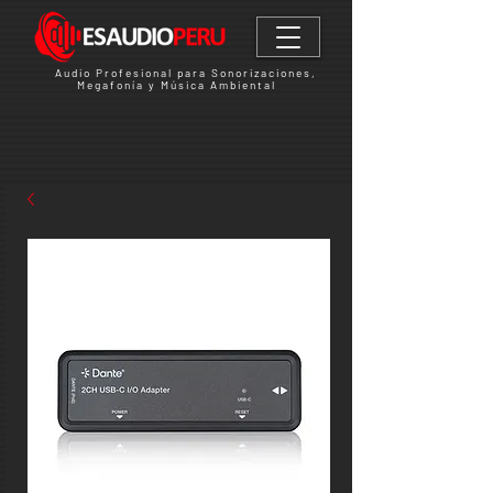
Audio Profesional para Sonorizaciones,
Megafonía y Música Ambiental