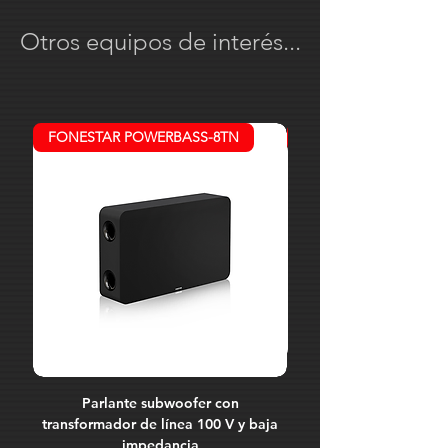
sistemas de conferencia, software de
Otros equipos de interés...
grabación, plataformas de
videollamada o estaciones de trabajo
con una red de audio digital Dante.
Permite enviar y recibir audio entre el
entorno USB-C y la red Dante,
FONESTAR POWERBASS-8TN
MARK MK 38 2
facilitando aplicaciones de captura,
reproducción, conferencia, streaming,
grabación y procesamiento de audio
sobre IP. El dispositivo trabaja como
USB Audio Device Class V2.0,
ofreciendo compatibilidad con
sistemas modernos de audio digital.
Soporta frecuencias de muestreo de
44.1, 48 y 96 kHz a 24 bits,
garantizando una transmisión clara,
estable y de calidad profesional. Su
Parlante subwoofer con
Cable señal audio. X
latencia puede configurarse en 1, 2 o 5
transformador de línea 100 V y baja
XLR3 hembra. 2 conduct
ms mediante Dante Controller,
impedancia