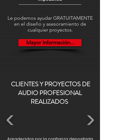
adaptándose a diferentes
necesidades de red y operación.
Le podemos ayudar GRATUITAMENTE
Además, es compatible con
en el diseño y asesoramiento de
transporte AES67 RTP y admite
cualquier proyectos.
alimentación mediante PoE 802.3af
Mayor Información...
Clase 0 o fuente local USB-C.
CLIENTES Y PROYECTOS DE
AUDIO PROFESIONAL
REALIZADOS
Agradecidos por la confianza depositada