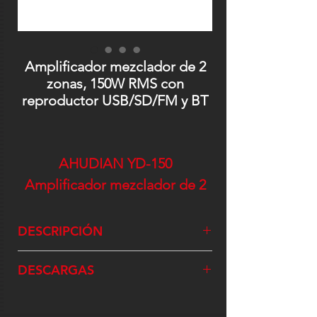
Amplificador mezclador de 2
zonas, 150W RMS con
reproductor USB/SD/FM y BT
AHUDIAN YD-150
Amplificador mezclador de 2
zonas
DESCRIPCIÓN
Amplificador mezclador AHUDIAN
DESCARGAS
especial para entornos comerciales
trabajo 24/7. Potencia: 150Wrms -
Ficha técnica - AHUDIAN YD-150
-
180Wmax. para música ambiental.
PDF