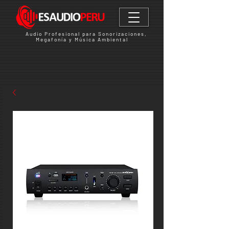
Audio Profesional para Sonorizaciones,
Megafonía y Música Ambiental