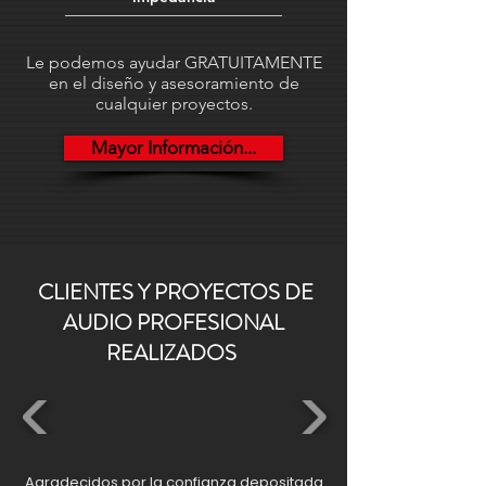
270 mm fondo. Tamaño Compacto
MiDi. Funcionamiento: Uso
Le podemos ayudar GRATUITAMENTE
profesional 24/365 días. Peso: 4.88 Kg.
en el diseño y asesoramiento de
cualquier proyectos.
Mayor Información...
CLIENTES Y PROYECTOS DE
AUDIO PROFESIONAL
REALIZADOS
Agradecidos por la confianza depositada