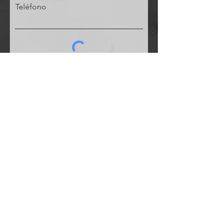
Teléfono
Solicitud
ESAUDIO
PERU
Especialistas en
soluciones de audio profesional para
empresas e instituciones.