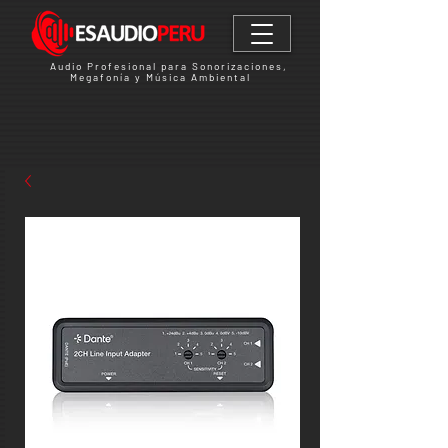
Audio Profesional para Sonorizaciones,
Megafonía y Música Ambiental