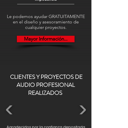
muestreo de 44.1, 48 y 96 kHz a 24 bits,
con latencia configurable de 1, 2 o 5
Le podemos ayudar GRATUITAMENTE
ms mediante Dante Controller.
en el diseño y asesoramiento de
Además, es compatible con AES67
cualquier proyectos.
RTP y puede alimentarse por PoE
Mayor Información...
802.3af Clase 0 o USB-C.
CLIENTES Y PROYECTOS DE
AUDIO PROFESIONAL
REALIZADOS
Agradecidos por la confianza depositada