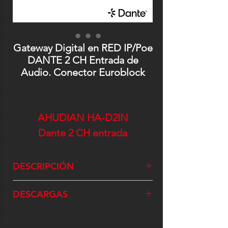
Gateway Digital en RED IP/Poe
DANTE 2 CH Entrada de
Audio. Conector Euroblock
AHUDIAN HA-D2IN
Dante 2 CH entrada
DESCRIPCIÓN
El Convertidor de 2 Canales con
DESCARGAS
conectores Euroblock de entrada
Audio Analógico a salida Dante. es
una solución compacta y profesional